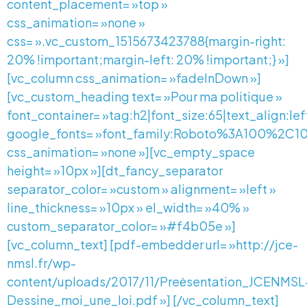
content_placement= »top »
css_animation= »none »
css= ».vc_custom_1515673423788{margin-right:
20% !important;margin-left: 20% !important;} »]
[vc_column css_animation= »fadeInDown »]
[vc_custom_heading text= »Pour ma politique »
font_container= »tag:h2|font_size:65|text_align:le
google_fonts= »font_family:Roboto%3A100%2C
css_animation= »none »][vc_empty_space
height= »10px »][dt_fancy_separator
separator_color= »custom » alignment= »left »
line_thickness= »10px » el_width= »40% »
custom_separator_color= »#f4b05e »]
[vc_column_text] [pdf-embedder url= »http://jce-
nmsl.fr/wp-
content/uploads/2017/11/Preėsentation_JCENMSL
Dessine_moi_une_loi.pdf »] [/vc_column_text]