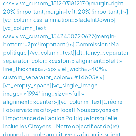
css= ».vc_custom_1512031812170{margin-right:
20% !important;margin-left: 20% !important;} »]
[vc_column css_animation= »fadeInDown »]
[vc_column_text
css= ».vc_custom_1542450220627{margin-
bottom: -2px !important;} »] Commission : Ma
politique [/vc_column_text][dt_fancy_separator
separator_color= »custom » alignment= »left »
line_thickness= »5px » el_width= »40% »
custom_separator_color= »#f4b05e »]
[vc_empty_space][vc_single_image
image= »1994″ img_size= »full »
alignment= »center »][vc_column_text]Créons
l’observatoire citoyen local ! Nous croyons en
l’importance de l’action Politique lorsqu’elle
inclue les Citoyens… Notre objectif est de (re)
donner la parole aux citoyens afin qu’ils soient