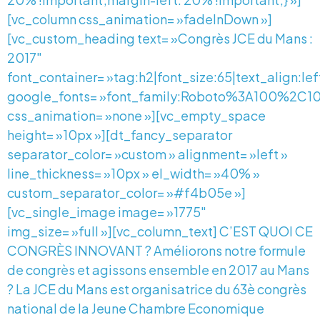
[vc_column css_animation= »fadeInDown »]
[vc_custom_heading text= »Congrès JCE du Mans :
2017″
font_container= »tag:h2|font_size:65|text_align:le
google_fonts= »font_family:Roboto%3A100%2C
css_animation= »none »][vc_empty_space
height= »10px »][dt_fancy_separator
separator_color= »custom » alignment= »left »
line_thickness= »10px » el_width= »40% »
custom_separator_color= »#f4b05e »]
[vc_single_image image= »1775″
img_size= »full »][vc_column_text] C’EST QUOI CE
CONGRÈS INNOVANT ? Améliorons notre formule
de congrès et agissons ensemble en 2017 au Mans
? La JCE du Mans est organisatrice du 63è congrès
national de la Jeune Chambre Economique