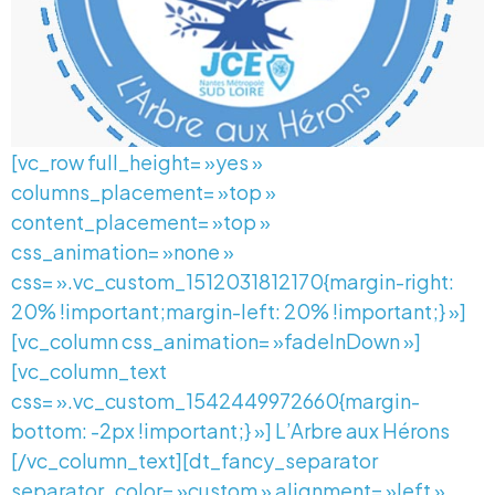
[vc_row full_height= »yes »
columns_placement= »top »
content_placement= »top »
css_animation= »none »
css= ».vc_custom_1512031812170{margin-right:
20% !important;margin-left: 20% !important;} »]
[vc_column css_animation= »fadeInDown »]
[vc_column_text
css= ».vc_custom_1542449972660{margin-
bottom: -2px !important;} »] L’Arbre aux Hérons
[/vc_column_text][dt_fancy_separator
separator_color= »custom » alignment= »left »