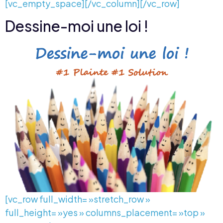
[vc_empty_space][/vc_column][/vc_row]
Dessine-moi une loi !
[vc_row full_width= »stretch_row »
full_height= »yes » columns_placement= »top »