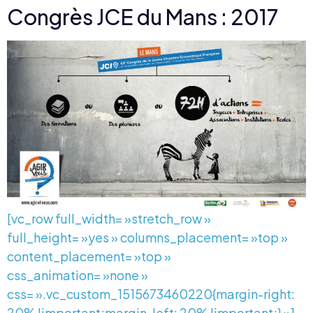
Congrès JCE du Mans : 2017
[vc_row full_width= »stretch_row »
full_height= »yes » columns_placement= »top »
content_placement= »top »
css_animation= »none »
css= ».vc_custom_1515673460220{margin-right:
20% !important;margin-left: 20% !important;} »]